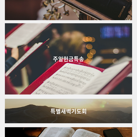
주일헌금특송
특별새벽기도회