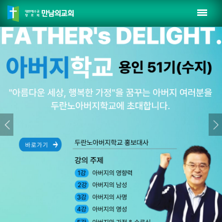
Prev
Nex
ious
t