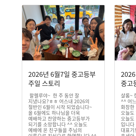
2026년 6월7일 중고등부
202
주일 스토리
중고
할렐루야~ 한 주 동안 잘
샬롬~ 
지냈나요?ㅎㅎ 어스내 2026의
^^ 어
절반인 6월이 시작 되었습니다~
화창한
올 6월에도 하나님을 더욱
오늘도 
예배하고 찬양하는 중고등부가
오늘도
되기를 소망합니다 ^^ 오늘도
입니다 
예배에 온 친구들을 주님의
대표기도
이름으로 진심으로 환영합니다 ^^
호세아 