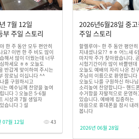
6년 7월 12일
2026년6월28일 중
등부 주일 스토리
주일 스토리
 한 주 동안 모두 편안히
할렐루야~ 한 주 동안 평안히
요? 이번 한 주 비도 많이
지내셨나요?? ㅎㅎ 어느새 6
 습해서 많이 더웠는데 너무
마지막 주가 찾아왔습니다. 
조심하세요 ㅎㅎ 오늘도
시험기간이라 많이 바쁠텐데
을 반갑게 맞이하여 주시는
오늘도 예배의 자리 나온 친
 장로님 이십니다 ^^
주님의 이름으로 환영합니다 
 나를 구원하시고
오늘도 나를 구원하신 하나
시는 예수님께 찬양을 높여
소리높여 찬양합니다~ 핸드
립니다 :) 오늘은 5-6월
수거함을 자발적으로 운영하
 시상과 7월 생일자
있습니다. 예배에 집중하는
있습니다 :) 설
마음으로 휴대폰을 잠시 내
봅니다
년 07월 12일
43
2026년 06월 28일