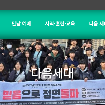
만남 예배
사역·훈련·교육
다음 세
다음세대