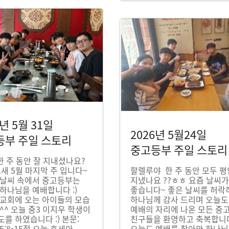
6년 5월 31일
2026년 5월24일
등부 주일 스토리
중고등부 주일 스토리
한 주 동안 잘 지내셨나요?
느새 5월 마지막 주 입니다~
할렐루야 한 주 동안 모두 
 날씨 속에서 중고등부는
지냈나요 ??ㅎㅎ 요즘 날씨가
하나님을 예배합니다 :)
좋습니다~ 좋은 날씨를 허락
 교회에 오는 아이들의 모습
하나님께 감사 드리며 오늘도
^^ 오늘 중3 이지우 학생이
예배의 자리에 나온 모든 중
를 하였습니다 :) 본문:
친구들을 환영하고 축복합니다 
5:8-15절 오늘 호세아
오늘도 예배를 찾아와 하나