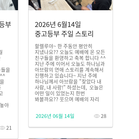
고등부
2026년 6월14일
중고등부 주일 스토리
할렐루야~ 한 주동안 평안히
월
지냈나요?? 오늘도 예배에 온 모든
곧
친구들을 환영하고 축복 합니다 ^^
지난 주에 이어서 오늘도 하나님과
구들을
아브람의 연애 스토리를 계속해서
^^
진행하고 있습니다~ 지난 주에
님을
하나님께서 아브람을 "찾았다 내
폰
사람, 내 사랑!" 하셨는데, 오늘은
고
어떤 일이 있었는지 한번
봐볼까요?? 웃으며 예배의 자리
려놓아
2026년 06월 14일
28
21