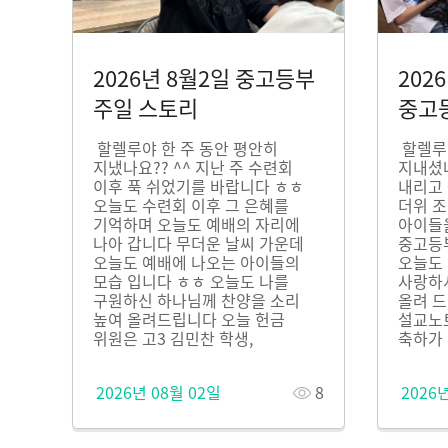
2026년 8월2일 중고등부
202
주일 스토리
중고
할렐루야 한 주 동안 평안히
할렐루야
지냈나요?? ^^ 지난 주 수련회
지내셨나
이후 푹 쉬었기를 바랍니다 ㅎㅎ
내리고
오늘도 수련회 이후 그 은혜를
더위 
기억하며 오늘도 예배의 자리에
아이들
나아 갑니다 무더운 날씨 가운데
중고등부
오늘도 예배에 나오는 아이들의
오늘도
모습 입니다 ㅎㅎ 오늘도 나를
사랑하
구원하신 하나님께 찬양을 소리
올려 드
높여 올려드립니다 오늘 헌금
설교노트
위원은 고3 김민찬 학생,
축하가 
2026년 08월 02일
8
2026