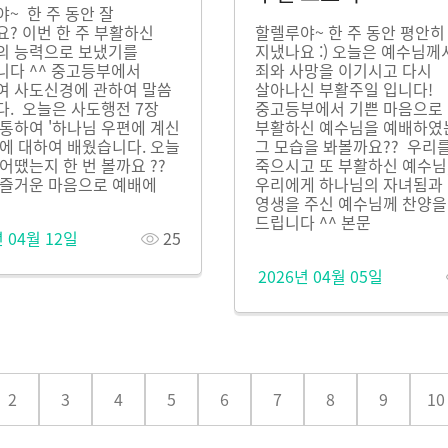
~ 한 주 동안 잘
? 이번 한 주 부활하신
할렐루야~ 한 주 동안 평안히
의 능력으로 보냈기를
지냈나요 :) 오늘은 예수님께
니다 ^^ 중고등부에서
죄와 사망을 이기시고 다시
여 사도신경에 관하여 말씀
살아나신 부활주일 입니다!
. 오늘은 사도행전 7장
중고등부에서 기쁜 마음으로
통하여 '하나님 우편에 계신
부활하신 예수님을 예배하
에 대하여 배웠습니다. 오늘
그 모습을 봐볼까요?? 우리
어땠는지 한 번 볼까요 ??
죽으시고 또 부활하신 예수님
 즐거운 마음으로 예배에
우리에게 하나님의 자녀됨과
영생을 주신 예수님께 찬양을
드립니다 ^^ 본문
년 04월 12일
25
2026년 04월 05일
2
3
4
5
6
7
8
9
10