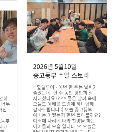
2026년 5월10일
중고등부 주일 스토리
= 할렐루야~ 이번 한 주는 날씨가
좋았는데 한 주 동안 평안히 잘
평안히
지내셨나요?? ^^ 좋은 날씨 속에
 너무
오늘도 예배를 드림에 하나님께
하신
감사드립니다 :) 오늘 중고등부
예배는 어땠는지 한번 돌아볼까요?
고등부
예배에 자리에 나와 찬양을 하는
:)
아이들의 모습 입니다 ^^ 오늘은
님께
5월 생일자 축하가 있었습니다 ~