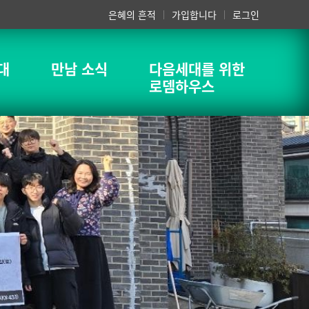
은혜의 흔적
가입합니다
로그인
대
만남 소식
다음세대를 위한
로뎀하우스