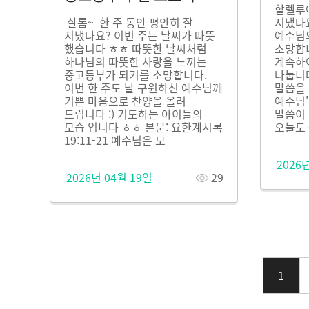
할렐루야
샬롬~ 한 주 동안 평안히 잘
지냈나요
지냈나요? 이번 주는 날씨가 따뜻
예수님
했습니다 ㅎㅎ 따뜻한 날씨처럼
소망합
하나님의 따뜻한 사랑을 느끼는
계속하
중고등부가 되기를 소망합니다.
나눕니다
이번 한 주도 날 구원하신 예수님께
말씀을 
기쁜 마음으로 찬양을 올려
예수님'
드립니다 :) 기도하는 아이들의
말씀이 
모습 입니다 ㅎㅎ 본문: 요한계시록
오늘도
19:11-21 예수님은 모
2026
2026년 04월 19일
29
1