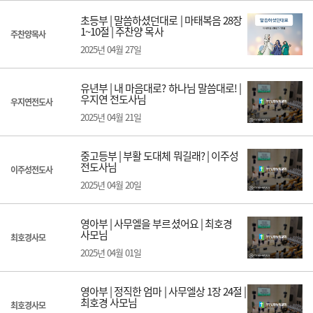
초등부 | 말씀하셨던대로 | 마태복음 28장
1~10절 | 주찬양 목사
주찬양목사
2025년 04월 27일
유년부 | 내 마음대로? 하나님 말씀대로! |
우지연 전도사님
우지연전도사
2025년 04월 21일
중고등부 | 부활 도대체 뭐길래? | 이주성
전도사님
이주성전도사
2025년 04월 20일
영아부 | 사무엘을 부르셨어요 | 최호경
사모님
최호경사모
2025년 04월 01일
영아부 | 정직한 엄마 | 사무엘상 1장 24절 |
최호경 사모님
최호경사모