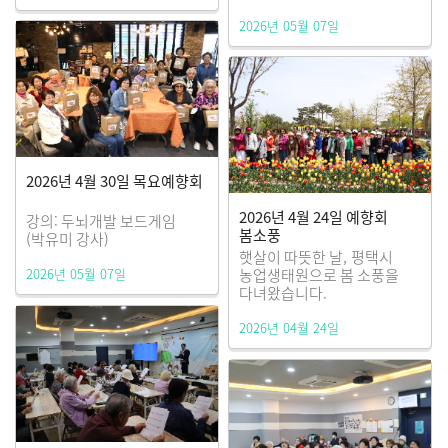
2026년 05월 07일
2026년 4월 30일 목요예향회
2026년 4월 24일 예향회
강의: 두뇌개발 보드게임
봄소풍
(박유미 강사)
햇살이 따뜻한 날, 평택시
2026년 05월 07일
농업생태원으로 봄 소풍을
다녀왔습니다.
2026년 04월 24일