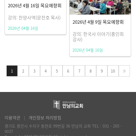
2026년 4월 16일 목요예향회
강의: 찬양사역(문찬호 목사)
2026년 4월 9일 목요예향회
2026년 04월 16일
강의: 한국사 이야기(홍인희
강사)
2026년 04월 16일
1
2
3
4
5
6
7
8
9
10
이용약관
개인정보 처리방침
경기도 용인시 수지구 동천로 99번길 36 만남의 교회
TEL : 031 - 265 -
0037