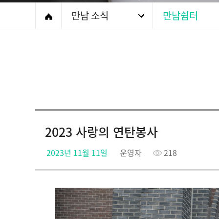
만남 소식
만남쉼터
2023 사랑의 연탄봉사
2023년 11월 11일
운영자
218