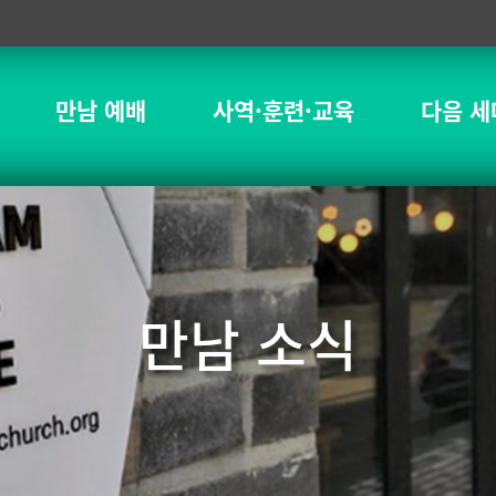
만남 예배
사역·훈련·교육
다음 세
만남 소식