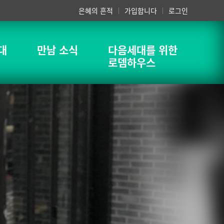
은혜의 흔적
가입합니다
로그인
대
만남 소식
다음세대를 위한
로뎀하우스