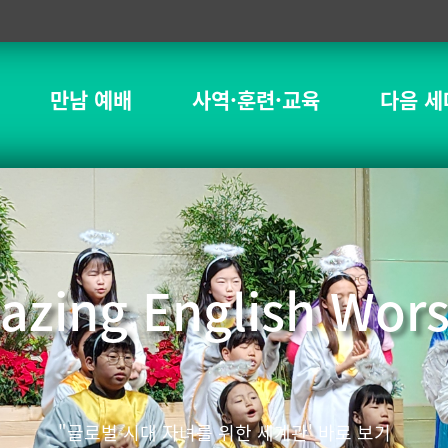
만남 예배
사역·훈련·교육
다음 세
azing English Wors
"글로벌 시대 자녀를 위한 세계관' 바로 보기