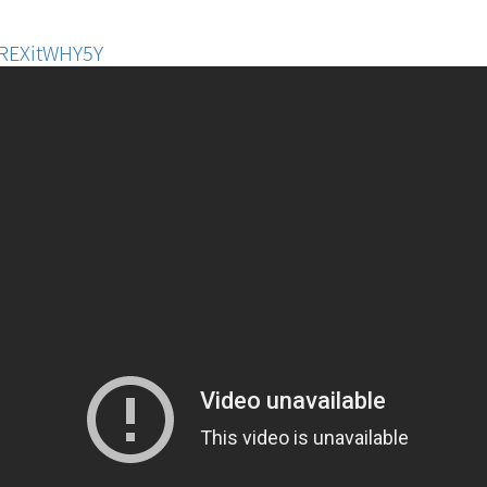
PREXitWHY5Y