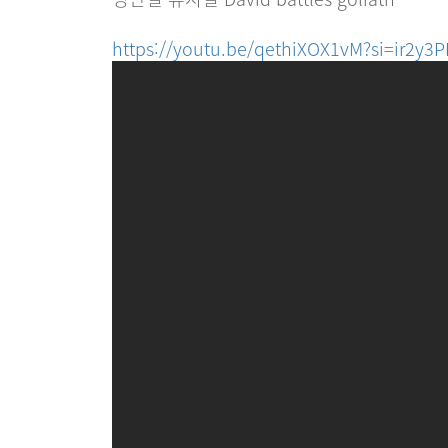
https://youtu.be/qethiXOX1vM?si=ir2y3