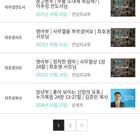
중고등부 | 부활 도대체 뭐길래? |
이주성 전도사님
이주성전도사
2025년 04월 20일
만남의교회
영아부 | 사무엘을 부르셨어요 | 최호경
사모님
최호경사모
2025년 04월 01일
만남의교회
영아부 | 정직한 엄마 | 사무엘상 1장
24절 | 최호경 사모님
최호경사모
2025년 03월 16일
만남의교회
장년부 | 좋아 보이는 신앙의 유혹 |
누가복음 24장 13-27절 | 김준민 목사
이주성목사
2024년 05월 05일
운영자
1
2