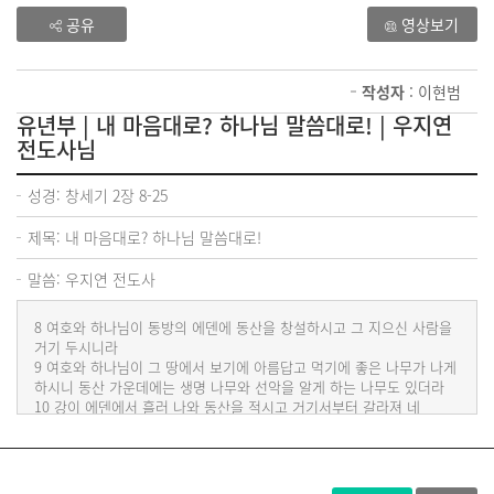
공유
영상보기
작성자
: 이현범
유년부 | 내 마음대로? 하나님 말씀대로! | 우지연
전도사님
성경: 창세기 2장 8-25
제목: 내 마음대로? 하나님 말씀대로!
말씀: 우지연 전도사
8 여호와 하나님이 동방의 에덴에 동산을 창설하시고 그 지으신 사람을
거기 두시니라
9 여호와 하나님이 그 땅에서 보기에 아름답고 먹기에 좋은 나무가 나게
하시니 동산 가운데에는 생명 나무와 선악을 알게 하는 나무도 있더라
10 강이 에덴에서 흘러 나와 동산을 적시고 거기서부터 갈라져 네
근원이 되었으니
11 첫째의 이름은 비손이라 금이 있는 하윌라 온 땅을 둘렀으며
12 그 땅의 금은 순금이요 그 곳에는 베델리엄과 호마노도 있으며
13 둘째 강의 이름은 기혼이라 구스 온 땅을 둘렀고