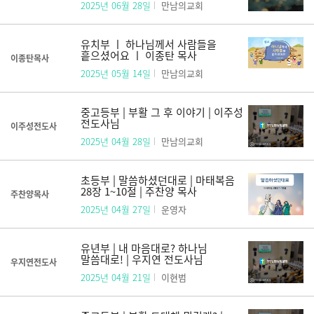
2025년 06월 28일
만남의교회
유치부 ㅣ 하나님께서 사람들을
흩으셨어요 ㅣ 이종탄 목사
이종탄목사
2025년 05월 14일
만남의교회
중고등부 | 부활 그 후 이야기 | 이주성
전도사님
이주성전도사
2025년 04월 28일
만남의교회
초등부 | 말씀하셨던대로 | 마태복음
28장 1~10절 | 주찬양 목사
주찬양목사
2025년 04월 27일
운영자
유년부 | 내 마음대로? 하나님
말씀대로! | 우지연 전도사님
우지연전도사
2025년 04월 21일
이현범