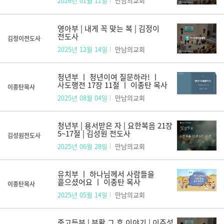
2026년 01월 11일
만남의교회
영아부 | 내게 꼭 맞는 복 | 김정이
전도사
김정이전도사
2025년 12월 14일
만남의교회
청년부 ㅣ 청년이여 질문하라! ㅣ
사도행전 17장 11절 ㅣ 이종탄 목사
이종탄목사
2025년 08월 04일
만남의교회
청년부 | 용서받은 자 | 요한복음 21장
5~17절 | 김성원 전도사
김성원전도사
2025년 06월 28일
만남의교회
유치부 ㅣ 하나님께서 사람들을
흩으셨어요 ㅣ 이종탄 목사
이종탄목사
2025년 05월 14일
만남의교회
중고등부 | 부활 그 후 이야기 | 이주성