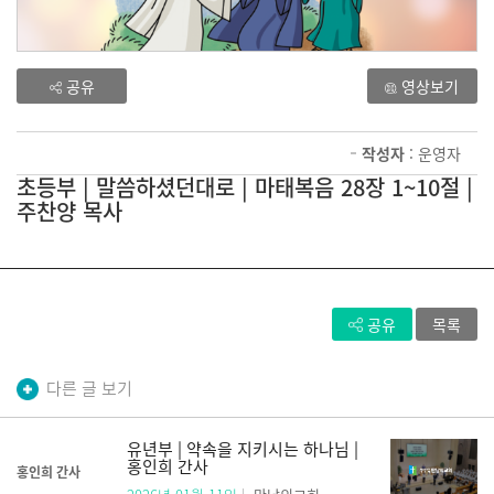
공유
영상보기
작성자
: 운영자
초등부 | 말씀하셨던대로 | 마태복음 28장 1~10절 |
주찬양 목사
공유
목록
다른 글 보기
유년부 | 약속을 지키시는 하나님 |
홍인희 간사
홍인희 간사