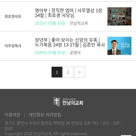
영아부 | 정직한 엄마 | 사무엘상 1장
24절 | 최호경 사모님
최호경사모
2025년 03월 16일
만남의교회
장년부 | 좋아 보이는 신앙의 유혹 |
누가복음 24장 13-27절 | 김준민 목사
이주성목사
2024년 05월 05일
운영자
1
2
이용약관
개인정보 처리방침
경기도 용인시 수지구 동천로 99번길 36 만남의 교회
TEL : 031 - 265 -
0037
Copyright 2018 만남의교회 All rights reserved.