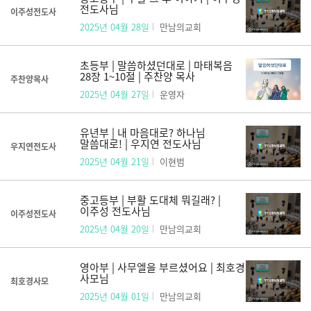
전도사님
이주성전도사
2025년 04월 28일
만남의교회
초등부 | 말씀하셨던대로 | 마태복음
28장 1~10절 | 주찬양 목사
주찬양목사
2025년 04월 27일
운영자
유년부 | 내 마음대로? 하나님
말씀대로! | 우지연 전도사님
우지연전도사
2025년 04월 21일
이현범
중고등부 | 부활 도대체 뭐길래? |
이주성 전도사님
이주성전도사
2025년 04월 20일
만남의교회
영아부 | 사무엘을 부르셨어요 | 최호경
사모님
최호경사모
2025년 04월 01일
만남의교회