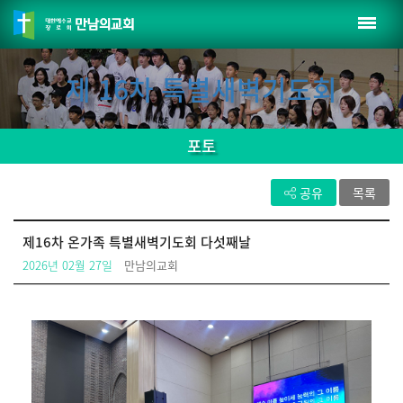
제 16차 특별새벽기도회
포토
공유
목록
제16차 온가족 특별새벽기도회 다섯째날
2026년 02월 27일
만남의교회